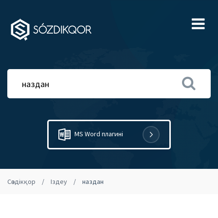
Ме
MS Word плагині
Сөздікқор
Іздеу
наздан