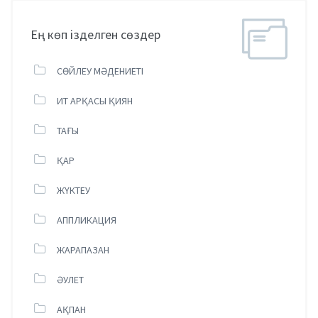
Ең көп ізделген сөздер
СӨЙЛЕУ МӘДЕНИЕТІ
ИТ АРҚАСЫ ҚИЯН
ТАҒЫ
ҚАР
ЖҮКТЕУ
АППЛИКАЦИЯ
ЖАРАПАЗАН
ӘУЛЕТ
АҚПАН