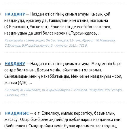
НАЗДАНУ
— Наздан етістігінің қимыл атауы. Қызық қой
3
наздануда, қызғану да, Ғашықтың көн отына, ызғарына
(Қ.Бекхожин, Үш кезең). Еркеліктің де есебі болса керек,
назданудың да шегі болса керек (Қ.Тұрсынқұлов, ...
Қазақ әдеби тілінің сөздігі. Он бес томдық. 11-том. /Құраст.: Ж.Манкеева,
С.Бизақов, Ә.Жүнісбек және т.б. - Алматы, 2011. - 752 б.
НАЗДАНУ
— Наздан етістігінің қимыл атауы . Мендегінің бәрі
4
сенде болғанын, Досым менің, айыптаман ол жағын.
Сыйламадың менің махаббатымды, Мен өзіңе наздануым – сол,
жаным (4,26). ...
Б.Қалиев, Ж.Түймебаев, Ш. Құрманбайұлы, С.Исакова. "Мұқағали тілі" сөздігі.
– Алматы, 2017
НАЗДАНЫС
— е т. Еркелесу, қылық көрсетісу, базыналық
5
жасасу . Олар бір-біріне ақ пейілді жұбайларша назданысатын
(Бәйшешек). Сылдырайды күміс бұлақ арасымен тастардың,