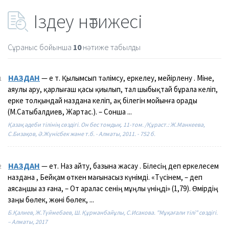
Іздеу нәтижесі
Сұраныс бойынша
10
нәтиже табылды
НАЗДАН
— е т. Қылымсып тәлімсу, еркелеу, мейірлену . Міне,
1
аяулы ару, қарлығаш қасы қиылып, тал шыбықтай бұрала келіп,
ерке толқындай наздана келіп, ақ білегін мойынға орады
(М.Сатыбалдиев, Жартас.). – Сонша ...
Қазақ әдеби тілінің сөздігі. Он бес томдық. 11-том. /Құраст.: Ж.Манкеева,
С.Бизақов, Ә.Жүнісбек және т.б. - Алматы, 2011. - 752 б.
НАЗДАН
— ет. Наз айту, базына жасау . Білесің деп еркелесем
2
наздана , Бейқам өткен мағынасыз күнімді. «Түсінем, – деп
аясаңшы аз ғана, – От аралас сенің мұңлы үніңді» (1,79). Өмірдің
заңы бөлек, жөні бөлек, ...
Б.Қалиев, Ж.Түймебаев, Ш. Құрманбайұлы, С.Исакова. "Мұқағали тілі" сөздігі.
– Алматы, 2017