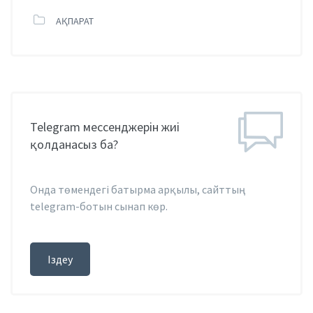
АҚПАРАТ
Telegram мессенджерін жиі
қолданасыз ба?
Онда төмендегі батырма арқылы, сайттың
telegram-ботын сынап көр.
Іздеу