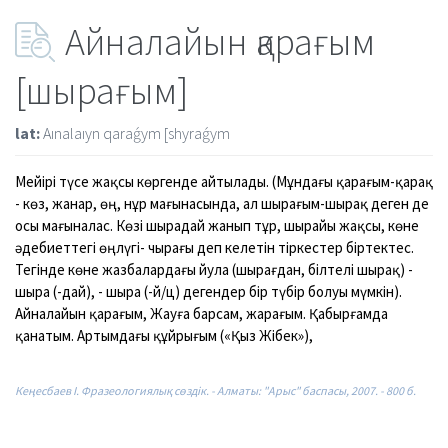
Айналайын қарағым
[шырағым]
lat:
Aınalaıyn qaraǵym [shyraǵym
Мейірі
түсе
жақсы
көрген
де
айтылады.
(Мұндағы
қарағым
-
қарақ
-
көз,
жанар,
өң,
нұр
мағынасында,
ал
шыра
ғым
-
шыра
қ
де
ген
де
осы
мағын
ал
ас.
Көзі
шыра
дай
жанып
тұр,
шыра
йы
жақсы
,
көне
ә
де
биеттегі өңлүгі
-
чырағы
де
п
келетін
тіркестер
бір
тектес.
Тегін
де
көне
жазб
ал
ардағы
йула
(
шыра
ғдан,
білтелі
шыра
қ)
-
шыра
(
-
дай),
-
шыра
(
-
й/ц)
де
ген
де
р
бір
тү
бір
болуы
мүмкін).
Айн
ал
айын
қарағым,
Жауға
барсам,
жарағым.
Қабырғамда
қанатым.
Артымдағы
құйрығым
(«Қыз
Жібек»),
Кеңесбаев І. Фразеологиялық сөздік. - Алматы: "Арыс" баспасы, 2007. - 800 б.