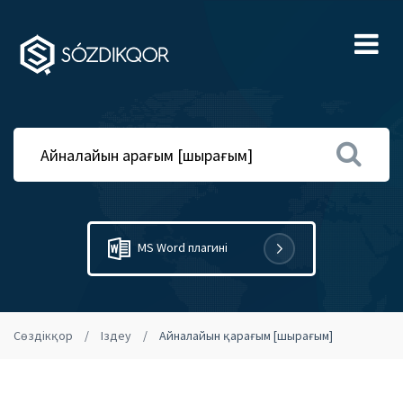
Ме
MS Word плагині
Сөздікқор
Іздеу
Айналайын қарағым [шырағым]