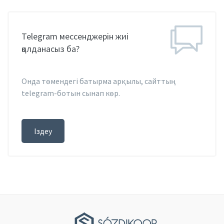
Telegram мессенджерін жиі
қолданасыз ба?
Онда төмендегі батырма арқылы, сайттың
telegram-ботын сынап көр.
Іздеу