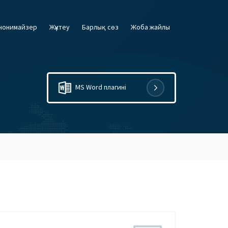
нонимайзер
Жүктеу
Барлық сөз
Жоба жайлы
MS Word плагині