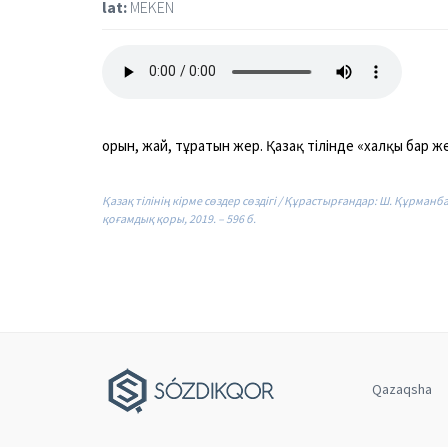
lat:
MEKEN
орын,
жай,
тұратын
жер.
Қазақ
тілінде
«халқы
бар
же
Қазақ тілінің кірме сөздер сөздігі / Құрастырғандар: Ш. Құрман
қоғамдық қоры, 2019. – 596 б.
Qazaqsha