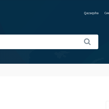
Qazaqsha
Cи