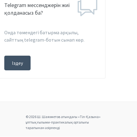
Telegram мессенджерін жиі
қолданасыз ба?
Онда төмендегі батырма арқылы,
сайттың telegram-ботын сынап көр.
Іздеу
© 2026 Ш. Шаяхметов атындағы «Тіл-Қазына»
ұлттық ғылыми-практикалық орталығы
тарапынан әзірленді