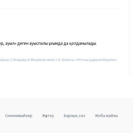
р,
ауыл»
деген
ауыспалы
ұғым
да
да
қол
да
нылады.
байұлы, С.Исақова, Б.Мизамхан және т.б. Алматы: «Ұлттық аударма бюросы»
Cинонимайзер
Жүктеу
Барлық сөз
Жоба жайлы