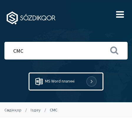
Ме
MS Word плагині
Сөздікқор
Іздеу
CMC