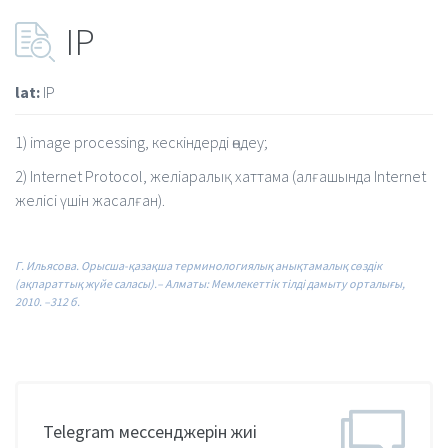
IP
lat:
IP
1)
image
processing,
кескіндерді
өңдеу;
2)
Internet
Protocol,
желіаралық
хаттама
(алғашында
Internet
желісі
үшін
жасалған).
Г. Ильясова. Орысша-қазақша терминологиялық анықтамалық сөздік
(ақпараттық жүйе саласы).– Алматы: Мемлекеттік тілді дамыту орталығы,
2010. –312 б.
Telegram мессенджерін жиі