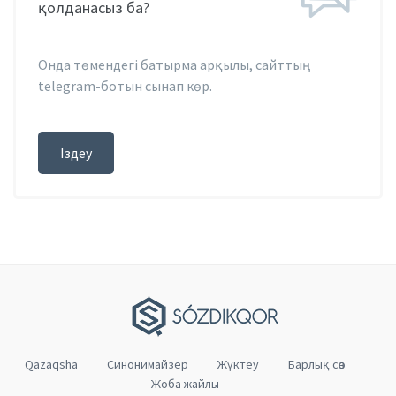
қолданасыз ба?
Онда төмендегі батырма арқылы, сайттың
telegram-ботын сынап көр.
Іздеу
Qazaqsha
Cинонимайзер
Жүктеу
Барлық сөз
Жоба жайлы