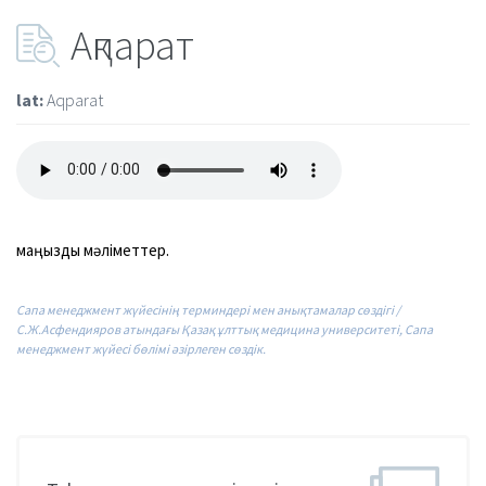
Ақпарат
lat:
Aqparat
маңызды
мәліметтер.
Сапа менеджмент жүйесінің терминдері мен анықтамалар сөздігі /
С.Ж.Асфендияров атындағы Қазақ ұлттық медицина университеті, Сапа
менеджмент жүйесі бөлімі әзірлеген сөздік.