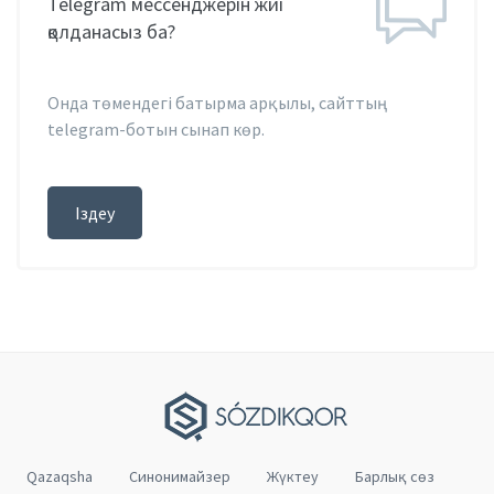
Telegram мессенджерін жиі
қолданасыз ба?
Онда төмендегі батырма арқылы, сайттың
telegram-ботын сынап көр.
Іздеу
Qazaqsha
Cинонимайзер
Жүктеу
Барлық сөз