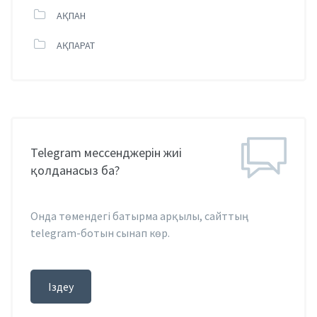
АҚПАН
АҚПАРАТ
Telegram мессенджерін жиі
қолданасыз ба?
Онда төмендегі батырма арқылы, сайттың
telegram-ботын сынап көр.
Іздеу