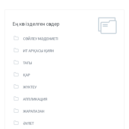
Ең көп ізделген сөздер
СӨЙЛЕУ МӘДЕНИЕТІ
ИТ АРҚАСЫ ҚИЯН
ТАҒЫ
ҚАР
ЖҮКТЕУ
АППЛИКАЦИЯ
ЖАРАПАЗАН
ӘУЛЕТ