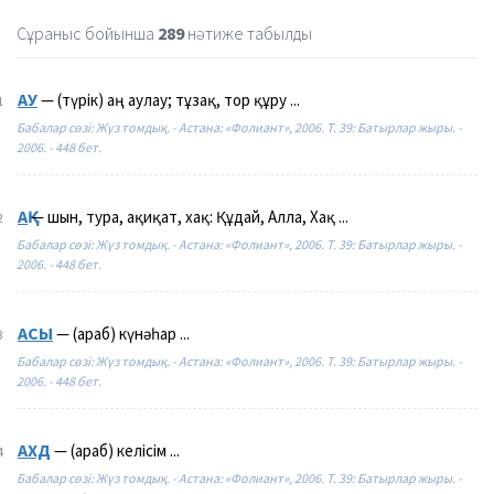
Сұраныс бойынша
289
нәтиже табылды
АУ
— (түрік) аң аулау; тұзақ, тор құру ...
1
Бабалар сөзі: Жүз томдық. - Астана: «Фолиант», 2006. Т. 39: Батырлар жыры. -
2006. - 448 бет.
АҚ
— шын, тура, ақиқат, хақ: Құдай, Алла, Хақ ...
2
Бабалар сөзі: Жүз томдық. - Астана: «Фолиант», 2006. Т. 39: Батырлар жыры. -
2006. - 448 бет.
АСЫ
— (араб) күнәһар ...
3
Бабалар сөзі: Жүз томдық. - Астана: «Фолиант», 2006. Т. 39: Батырлар жыры. -
2006. - 448 бет.
АХД
— (араб) келісім ...
4
Бабалар сөзі: Жүз томдық. - Астана: «Фолиант», 2006. Т. 39: Батырлар жыры. -