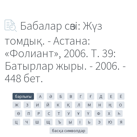
Бабалар сөзі: Жүз
томдық. - Астана:
«Фолиант», 2006. Т. 39:
Батырлар жыры. - 2006. -
448 бет.
барлығы
А
Ә
Б
В
Г
Ғ
Д
Е
Ё
Ж
З
И
Й
К
Қ
Л
М
Н
Ң
О
Ө
П
Р
С
Т
У
Ұ
Ү
Ф
Х
Һ
Ц
Ч
Ш
Щ
Ъ
Ы
І
Ь
Э
Ю
Я
басқа символдар