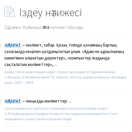
Іздеу нәтижесі
Сұраныс бойынша
453
нәтиже табылды
АҚПАРАТ
— мәлімет, хабар. Қазақ тілінде қоғамның барлық
1
саласында кеңінен қолданылатын ұғым. «Адам не құрылғының
көмегімен алынатын деректер», «компьютер жадында
сақталатын мәліметтер», ...
Қазақ тілінің кірме сөздер сөздігі / Құрастырғандар: Ш. Құрманбайұлы,
С.Исақова, Б.Мизамхан және т.б. Алматы: «Ұлттық аударма бюросы» қоғамдық
қоры, 2019. – 596 б.
АҚПАРАТ
— маңызды мәліметтер. ...
2
Сапа менеджмент жүйесінің терминдері мен анықтамалар сөздігі /
С.Ж.Асфендияров атындағы Қазақ ұлттық медицина университеті, Сапа
менеджмент жүйесі бөлімі әзірлеген сөздік.