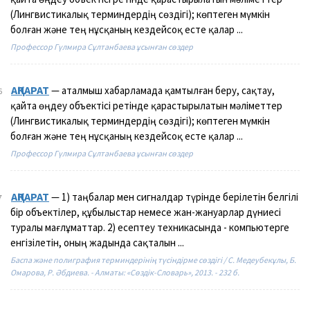
(Лингвистикалық терминдердің сөздігі); көптеген мүмкін
болған және тең нұсқаның кездейсоқ есте қалар ...
Профессор Гүлмира Сұлтанбаева ұсынған сөздер
АҚПАРАТ
— аталмыш хабарламада қамтылған беру, сақтау,
6
қайта өңдеу объектісі ретінде қарастырылатын мәліметтер
(Лингвистикалық терминдердің сөздігі); көптеген мүмкін
болған және тең нұсқаның кездейсоқ есте қалар ...
Профессор Гүлмира Сұлтанбаева ұсынған сөздер
АҚПАРАТ
— 1) таңбалар мен сигналдар түрінде берілетін белгілі
7
бір объектілер, құбылыстар немесе жан-жануарлар дүниесі
туралы мағлұматтар. 2) есептеу техникасында - компьютерге
енгізілетін, оның жадында сақталын ...
Баспа және полиграфия терминдерінің түсіндірме сөздігі / С. Медеубекұлы, Б.
Омарова, Р. Әбдиева. - Алматы: «Сөздік-Словарь», 2013. - 232 б.