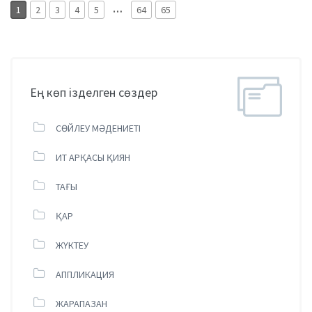
…
1
2
3
4
5
64
65
Ең көп ізделген сөздер
СӨЙЛЕУ МӘДЕНИЕТІ
ИТ АРҚАСЫ ҚИЯН
ТАҒЫ
ҚАР
ЖҮКТЕУ
АППЛИКАЦИЯ
ЖАРАПАЗАН