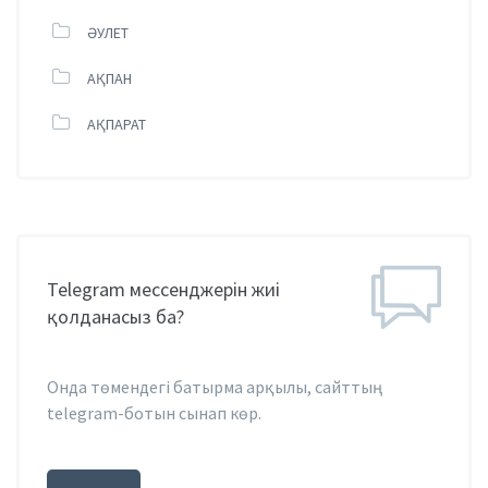
ӘУЛЕТ
АҚПАН
АҚПАРАТ
Telegram мессенджерін жиі
қолданасыз ба?
Онда төмендегі батырма арқылы, сайттың
telegram-ботын сынап көр.