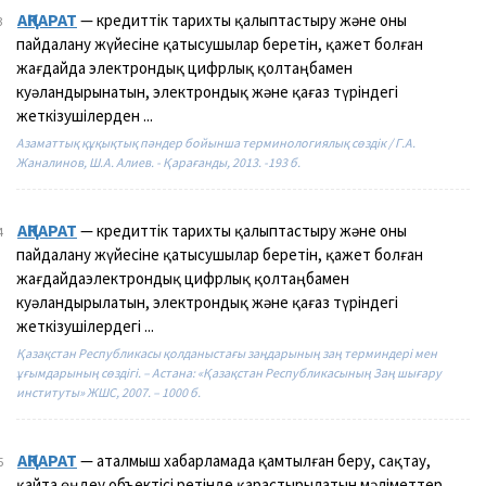
АҚПАРАТ
— кредиттік тарихты қалыптастыру және оны
3
пайдалану жүйесіне қатысушылар беретін, қажет болған
жағдайда электрондық цифрлық қолтаңбамен
куәландырынатын, электрондық және қағаз түріндегі
жеткізушілерден ...
Азаматтық құқықтық пәндер бойынша терминологиялық сөздік / Г.А.
Жаналинов, Ш.А. Алиев. - Қарағанды, 2013. -193 б.
АҚПАРАТ
— кредиттік тарихты қалыптастыру және оны
4
пайдалану жүйесіне қатысушылар беретін, қажет болған
жағдайдаэлектрондық цифрлық қолтаңбамен
куәландырылатын, электрондық және қағаз түріндегі
жеткізушілердегі ...
Қазақстан Республикасы қолданыстағы заңдарының заң терминдері мен
ұғымдарының сөздігі. – Астана: «Қазақстан Республикасының Заң шығару
институты» ЖШС, 2007. – 1000 б.
АҚПАРАТ
— аталмыш хабарламада қамтылған беру, сақтау,
5
қайта өңдеу объектісі ретінде қарастырылатын мәліметтер